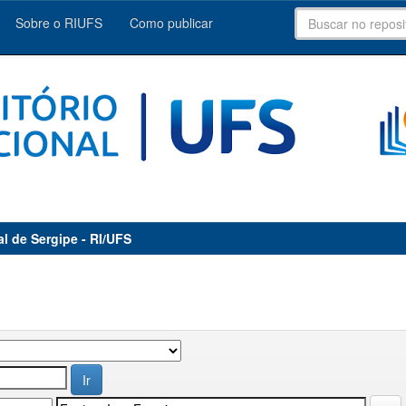
Sobre o RIUFS
Como publicar
al de Sergipe - RI/UFS