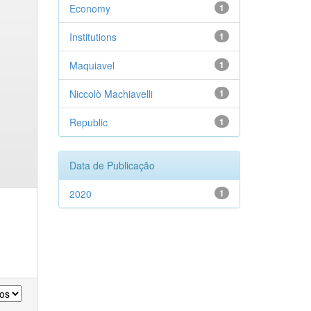
Economy
1
Institutions
1
Maquiavel
1
Niccolò Machiavelli
1
Republic
1
Data de Publicação
2020
1