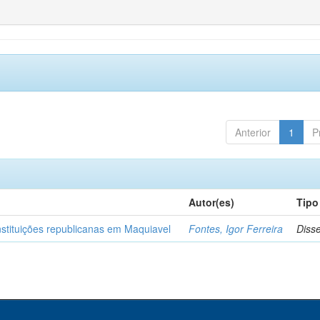
Anterior
1
P
Autor(es)
Tipo
nstituições republicanas em Maquiavel
Fontes, Igor Ferreira
Diss