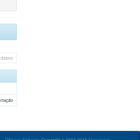
róximo
ertação
DSpace Software
Copyright © 2002-2010
Duraspace