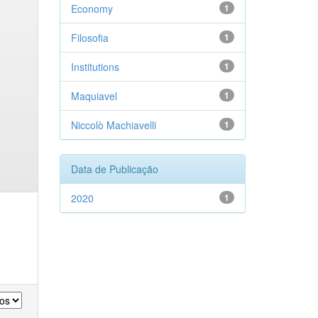
Economy
1
Filosofia
1
Institutions
1
Maquiavel
1
Niccolò Machiavelli
1
Data de Publicação
2020
1