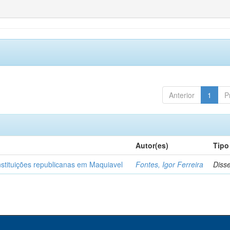
Anterior
1
P
Autor(es)
Tipo
nstituições republicanas em Maquiavel
Fontes, Igor Ferreira
Diss