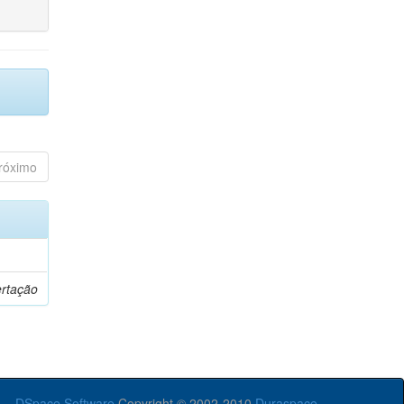
róximo
ertação
DSpace Software
Copyright © 2002-2010
Duraspace