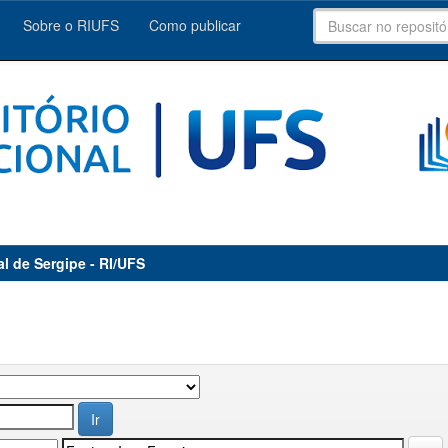
Sobre o RIUFS
Como publicar
al de Sergipe - RI/UFS