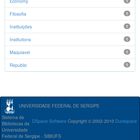
Economy
1
Filosofia
1
Instituições
1
Institutions
1
Maquiavel
1
Republic
1
UNIVERSIDADE FEDERAL DE SERGIPE
Sistema de
DSpace Software
Copyright © 2002-2010
Duraspace
Bibliotecas da
Universidade
Federal de Sergipe - SIBIUFS