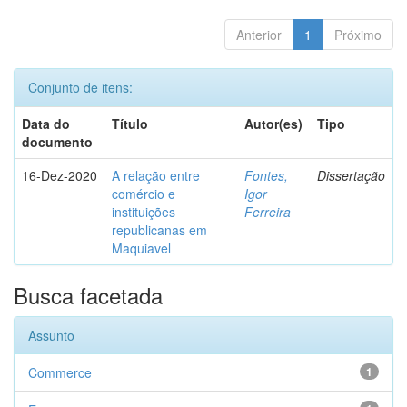
Anterior
1
Próximo
Conjunto de itens:
Data do
Título
Autor(es)
Tipo
documento
16-Dez-2020
A relação entre
Fontes,
Dissertação
comércio e
Igor
instituições
Ferreira
republicanas em
Maquiavel
Busca facetada
Assunto
Commerce
1