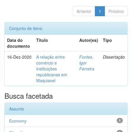
Anterior
1
Próximo
Conjunto de itens:
Data do
Título
Autor(es)
Tipo
documento
16-Dez-2020
A relação entre
Fontes,
Dissertação
comércio e
Igor
instituições
Ferreira
republicanas em
Maquiavel
Busca facetada
Assunto
Economy
1