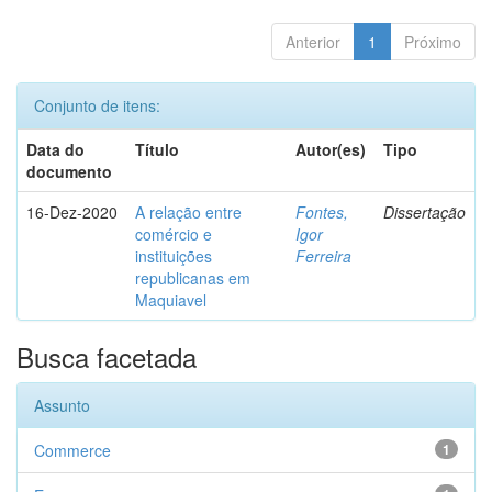
Anterior
1
Próximo
Conjunto de itens:
Data do
Título
Autor(es)
Tipo
documento
16-Dez-2020
A relação entre
Fontes,
Dissertação
comércio e
Igor
instituições
Ferreira
republicanas em
Maquiavel
Busca facetada
Assunto
Commerce
1