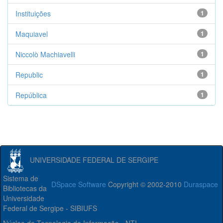
Instituições
1
Maquiavel
1
Niccolò Machiavelli
1
Republic
1
República
1
UNIVERSIDADE FEDERAL DE SERGIPE
Sistema de
DSpace Software
Copyright © 2002-2010
Duraspace
Bibliotecas da
Universidade
Federal de Sergipe - SIBIUFS