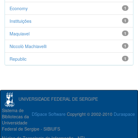
Economy
1
Instituições
1
Maquiavel
1
Niccolò Machiavelli
1
Republic
1
UNIVERSIDADE FEDERAL DE SERGIPE
Sistema de
DSpace Software
Copyright © 2002-2010
Duraspace
Bibliotecas da
Universidade
Federal de Sergipe - SIBIUFS