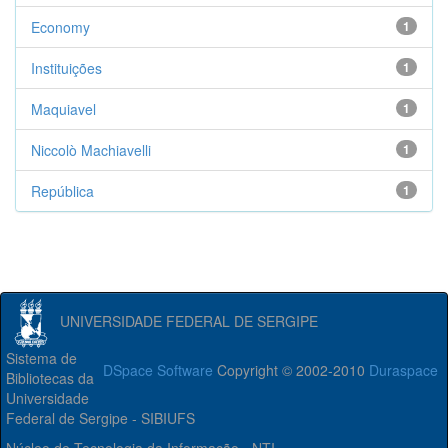
Economy
1
Instituições
1
Maquiavel
1
Niccolò Machiavelli
1
República
1
UNIVERSIDADE FEDERAL DE SERGIPE
Sistema de
DSpace Software
Copyright © 2002-2010
Duraspace
Bibliotecas da
Universidade
Federal de Sergipe - SIBIUFS