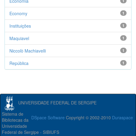
Economia
1
Economy
1
Instituições
1
Maquiavel
1
Niccolò Machiavelli
1
República
1
UNIVERSIDADE FEDERAL DE SERGIPE
Sistema de
DSpace Software
Copyright © 2002-2010
Duraspace
Bibliotecas da
Universidade
Federal de Sergipe - SIBIUFS