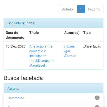
Anterior
1
Próximo
Conjunto de itens:
Data do
Título
Autor(es)
Tipo
documento
16-Dez-2020
A relação entre
Fontes,
Dissertação
comércio e
Igor
instituições
Ferreira
republicanas em
Maquiavel
Busca facetada
Assunto
Commerce
1