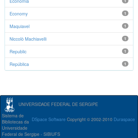
Economia
1
Economy
1
Maquiavel
1
Niccolò Machiavelli
1
Republic
1
República
1
UNIVERSIDADE FEDERAL DE SERGIPE
Sistema de
DSpace Software
Copyright © 2002-2010
Duraspace
Bibliotecas da
Universidade
Federal de Sergipe - SIBIUFS