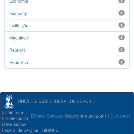
Economia
1
Economy
1
Instituições
1
Maquiavel
1
Republic
1
República
1
UNIVERSIDADE FEDERAL DE SERGIPE
Sistema de
DSpace Software
Copyright © 2002-2010
Duraspace
Bibliotecas da
Universidade
Federal de Sergipe - SIBIUFS