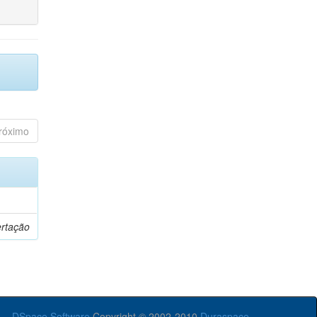
róximo
ertação
DSpace Software
Copyright © 2002-2010
Duraspace