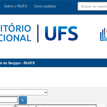
Sobre o RIUFS
Como publicar
al de Sergipe - RI/UFS