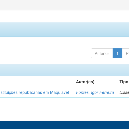
Anterior
1
P
Autor(es)
Tipo
nstituições republicanas em Maquiavel
Fontes, Igor Ferreira
Diss