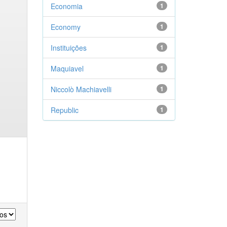
Economia
1
Economy
1
Instituições
1
Maquiavel
1
Niccolò Machiavelli
1
Republic
1