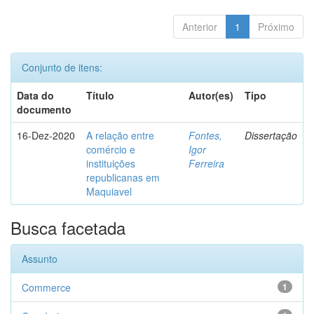
Anterior
1
Próximo
Conjunto de itens:
Data do
Título
Autor(es)
Tipo
documento
16-Dez-2020
A relação entre
Fontes,
Dissertação
comércio e
Igor
instituições
Ferreira
republicanas em
Maquiavel
Busca facetada
Assunto
Commerce
1