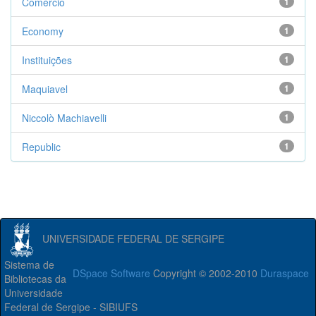
Comércio
1
Economy
1
Instituições
1
Maquiavel
1
Niccolò Machiavelli
1
Republic
1
UNIVERSIDADE FEDERAL DE SERGIPE
Sistema de
DSpace Software
Copyright © 2002-2010
Duraspace
Bibliotecas da
Universidade
Federal de Sergipe - SIBIUFS