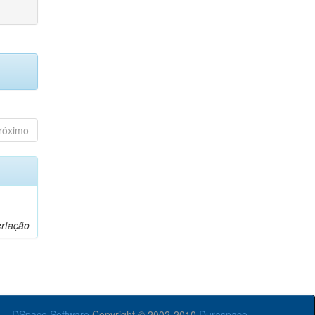
róximo
ertação
DSpace Software
Copyright © 2002-2010
Duraspace