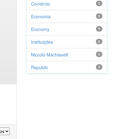
Comércio
1
Economia
1
Economy
1
Instituições
1
Niccolò Machiavelli
1
Republic
1