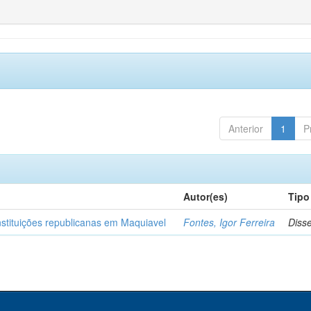
Anterior
1
P
Autor(es)
Tipo
nstituições republicanas em Maquiavel
Fontes, Igor Ferreira
Diss