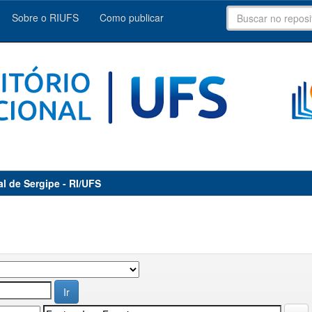
Sobre o RIUFS
Como publicar
al de Sergipe - RI/UFS