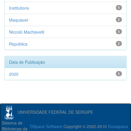
Institutions
1
Maquiavel
1
Niccolò Machiavelli
1
República
1
Data de Publicação
2020
1
UNIVERSIDADE FEDERAL DE SERGIPE
Sistema de
DSpace Software
Copyright © 2002-2010
Duraspace
Bibliotecas da