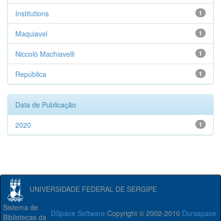
Institutions
1
Maquiavel
1
Niccolò Machiavelli
1
República
1
Data de Publicação
2020
1
UNIVERSIDADE FEDERAL DE SERGIPE
Sistema de
DSpace Software
Copyright © 2002-2010
Duraspace
Bibliotecas da