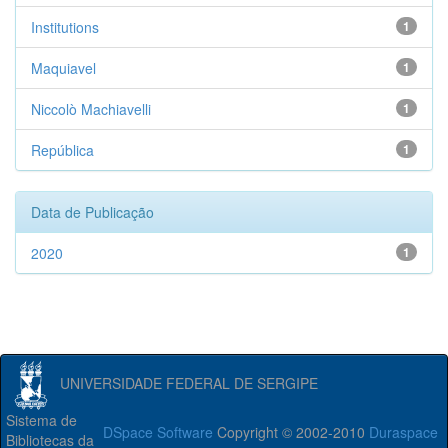
Institutions
1
Maquiavel
1
Niccolò Machiavelli
1
República
1
Data de Publicação
2020
1
UNIVERSIDADE FEDERAL DE SERGIPE
Sistema de
DSpace Software
Copyright © 2002-2010
Duraspace
Bibliotecas da