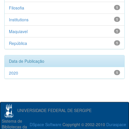
Filosofia
1
Institutions
1
Maquiavel
1
República
1
Data de Publicação
2020
1
UNIVERSIDADE FEDERAL DE SERGIPE
Sistema de
DSpace Software
Copyright © 2002-2010
Duraspace
Bibliotecas da