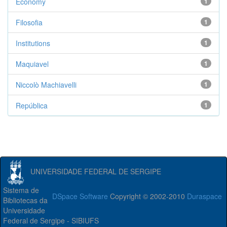
Economy
1
Filosofia
1
Institutions
1
Maquiavel
1
Niccolò Machiavelli
1
República
1
UNIVERSIDADE FEDERAL DE SERGIPE
Sistema de
DSpace Software
Copyright © 2002-2010
Duraspace
Bibliotecas da
Universidade
Federal de Sergipe - SIBIUFS