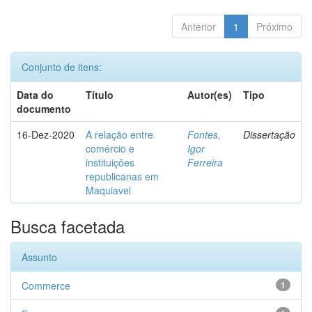
Anterior
1
Próximo
Conjunto de itens:
Data do
Título
Autor(es)
Tipo
documento
16-Dez-2020
A relação entre
Fontes,
Dissertação
comércio e
Igor
instituições
Ferreira
republicanas em
Maquiavel
Busca facetada
Assunto
Commerce
1