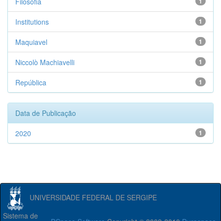
Filosofia
1
Institutions
1
Maquiavel
1
Niccolò Machiavelli
1
República
1
Data de Publicação
2020
1
UNIVERSIDADE FEDERAL DE SERGIPE
Sistema de