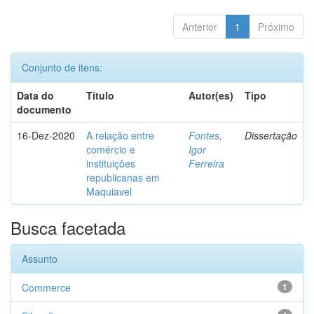
Anterior
1
Próximo
Conjunto de itens:
Data do
Título
Autor(es)
Tipo
documento
16-Dez-2020
A relação entre
Fontes,
Dissertação
comércio e
Igor
instituições
Ferreira
republicanas em
Maquiavel
Busca facetada
Assunto
Commerce
1