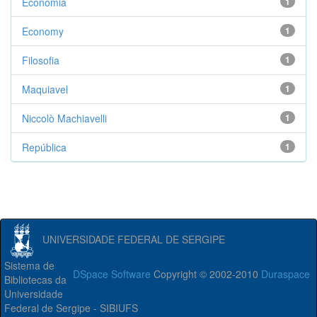
Economia
1
Economy
1
Filosofia
1
Maquiavel
1
Niccolò Machiavelli
1
República
1
UNIVERSIDADE FEDERAL DE SERGIPE
Sistema de
DSpace Software
Copyright © 2002-2010
Duraspace
Bibliotecas da
Universidade
Federal de Sergipe - SIBIUFS