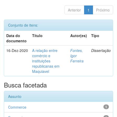
Anterior
1
Próximo
Conjunto de itens:
Data do
Título
Autor(es)
Tipo
documento
16-Dez-2020
A relação entre
Fontes,
Dissertação
comércio e
Igor
instituições
Ferreira
republicanas em
Maquiavel
Busca facetada
Assunto
Commerce
1