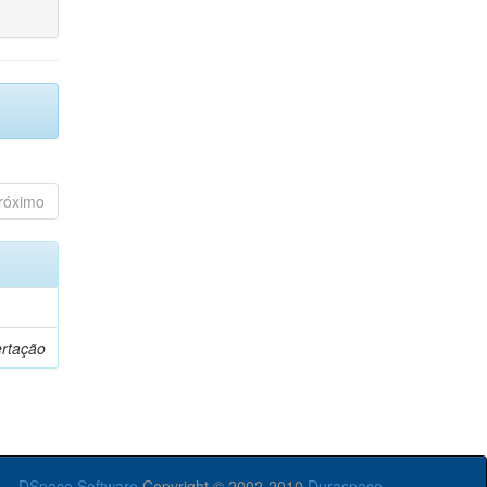
róximo
ertação
DSpace Software
Copyright © 2002-2010
Duraspace