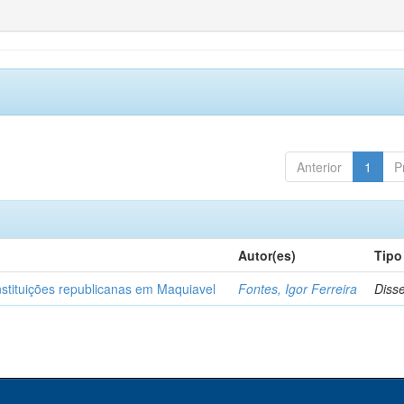
Anterior
1
P
Autor(es)
Tipo
nstituições republicanas em Maquiavel
Fontes, Igor Ferreira
Diss