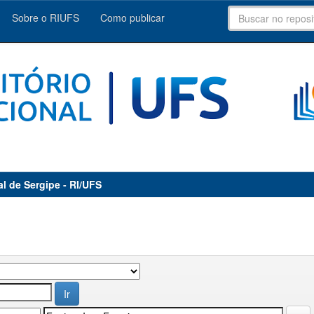
Sobre o RIUFS
Como publicar
al de Sergipe - RI/UFS