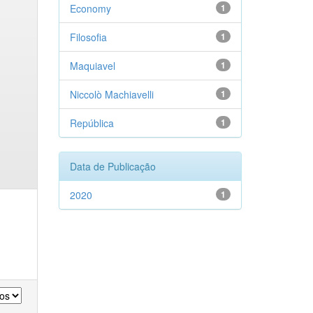
Economy
1
Filosofia
1
Maquiavel
1
Niccolò Machiavelli
1
República
1
Data de Publicação
2020
1