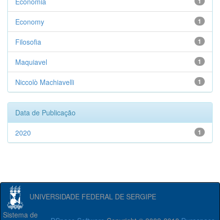
Economia
1
Economy
1
Filosofia
1
Maquiavel
1
Niccolò Machiavelli
1
Data de Publicação
2020
1
UNIVERSIDADE FEDERAL DE SERGIPE
Sistema de