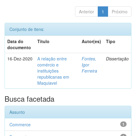
Anterior
1
Próximo
Conjunto de itens:
Data do
Título
Autor(es)
Tipo
documento
16-Dez-2020
A relação entre
Fontes,
Dissertação
comércio e
Igor
instituições
Ferreira
republicanas em
Maquiavel
Busca facetada
Assunto
Commerce
1