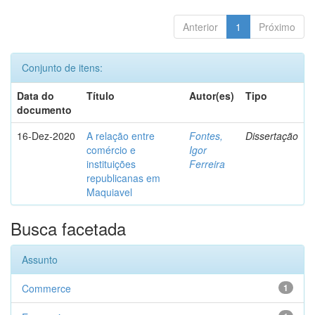
Anterior
1
Próximo
Conjunto de itens:
Data do
Título
Autor(es)
Tipo
documento
16-Dez-2020
A relação entre
Fontes,
Dissertação
comércio e
Igor
instituições
Ferreira
republicanas em
Maquiavel
Busca facetada
Assunto
Commerce
1