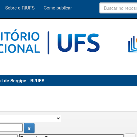
Sobre o RIUFS
Como publicar
al de Sergipe - RI/UFS