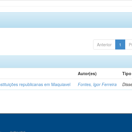
Anterior
1
P
Autor(es)
Tipo
nstituições republicanas em Maquiavel
Fontes, Igor Ferreira
Diss