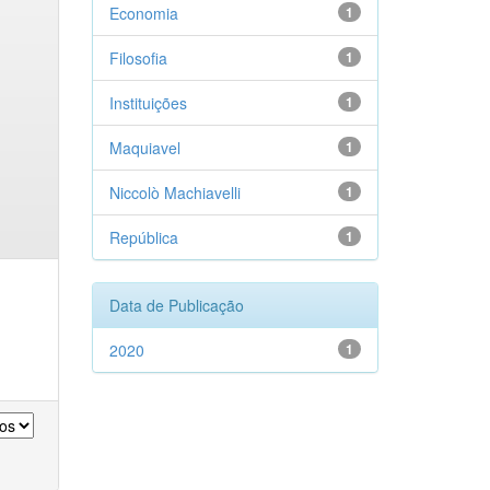
Economia
1
Filosofia
1
Instituições
1
Maquiavel
1
Niccolò Machiavelli
1
República
1
Data de Publicação
2020
1