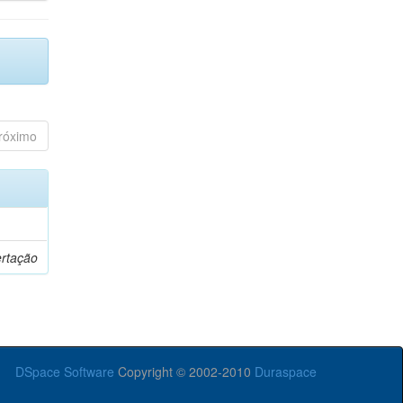
róximo
ertação
DSpace Software
Copyright © 2002-2010
Duraspace