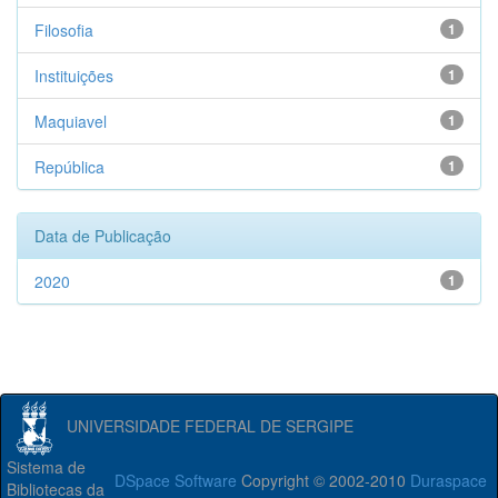
Filosofia
1
Instituições
1
Maquiavel
1
República
1
Data de Publicação
2020
1
UNIVERSIDADE FEDERAL DE SERGIPE
Sistema de
DSpace Software
Copyright © 2002-2010
Duraspace
Bibliotecas da