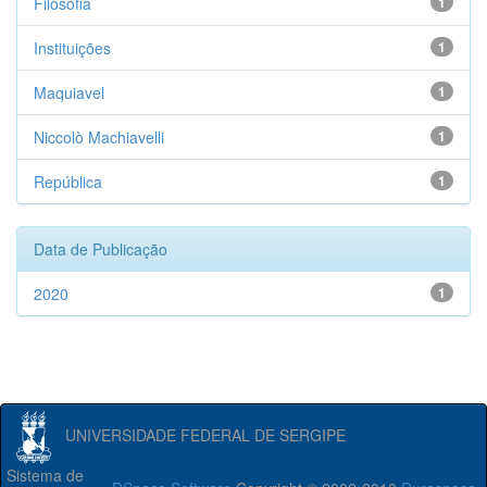
Filosofia
1
Instituições
1
Maquiavel
1
Niccolò Machiavelli
1
República
1
Data de Publicação
2020
1
UNIVERSIDADE FEDERAL DE SERGIPE
Sistema de