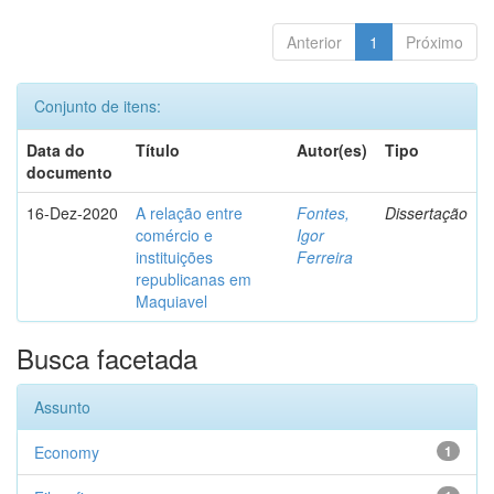
Anterior
1
Próximo
Conjunto de itens:
Data do
Título
Autor(es)
Tipo
documento
16-Dez-2020
A relação entre
Fontes,
Dissertação
comércio e
Igor
instituições
Ferreira
republicanas em
Maquiavel
Busca facetada
Assunto
Economy
1