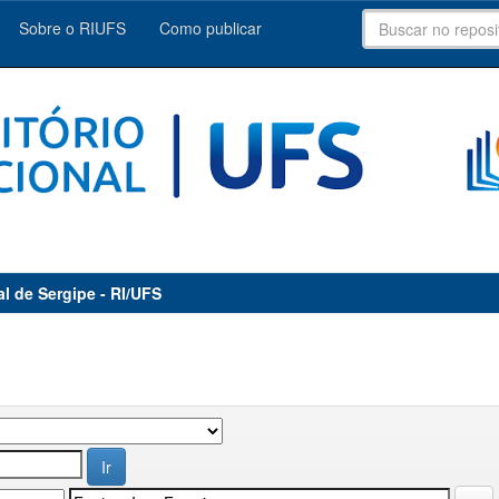
Sobre o RIUFS
Como publicar
al de Sergipe - RI/UFS