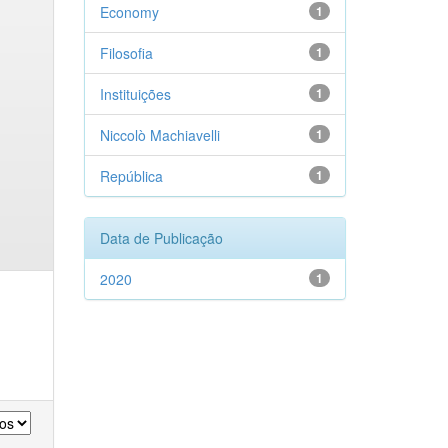
Economy
1
Filosofia
1
Instituições
1
Niccolò Machiavelli
1
República
1
Data de Publicação
2020
1