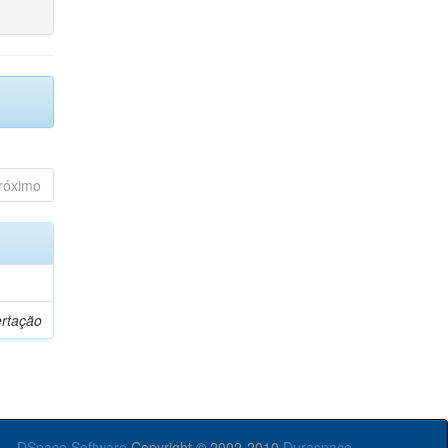
róximo
ertação
DSpace Software
Copyright © 2002-2010
Duraspace