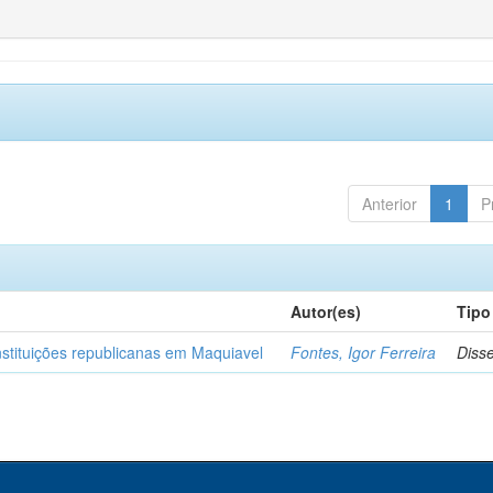
Anterior
1
P
Autor(es)
Tipo
nstituições republicanas em Maquiavel
Fontes, Igor Ferreira
Diss