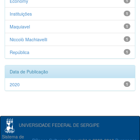
Economy
1
Instituições
1
Maquiavel
1
Niccolò Machiavelli
1
República
1
Data de Publicação
2020
1
UNIVERSIDADE FEDERAL DE SERGIPE
Sistema de