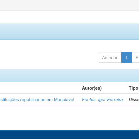
Anterior
1
P
Autor(es)
Tipo
nstituições republicanas em Maquiavel
Fontes, Igor Ferreira
Diss