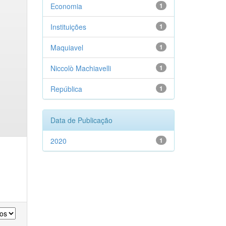
Economia
1
Instituições
1
Maquiavel
1
Niccolò Machiavelli
1
República
1
Data de Publicação
2020
1