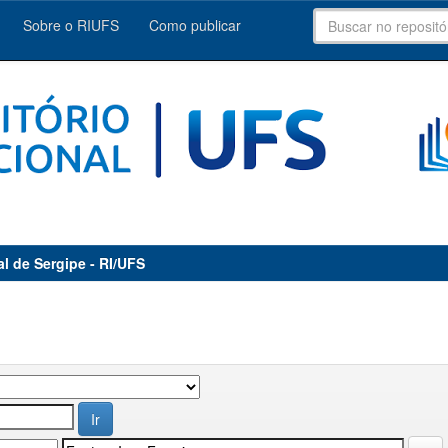
Sobre o RIUFS
Como publicar
al de Sergipe - RI/UFS