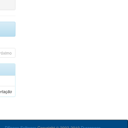
róximo
ertação
DSpace Software
Copyright © 2002-2010
Duraspace