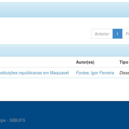
Anterior
1
P
Autor(es)
Tipo
nstituições republicanas em Maquiavel
Fontes, Igor Ferreira
Diss
gipe - SIBIUFS