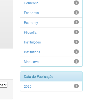
Comércio
1
Economia
1
Economy
1
Filosofia
1
Instituições
1
Institutions
1
Maquiavel
1
Data de Publicação
2020
1