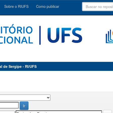
Sobre o RIUFS
Como publicar
al de Sergipe - RI/UFS