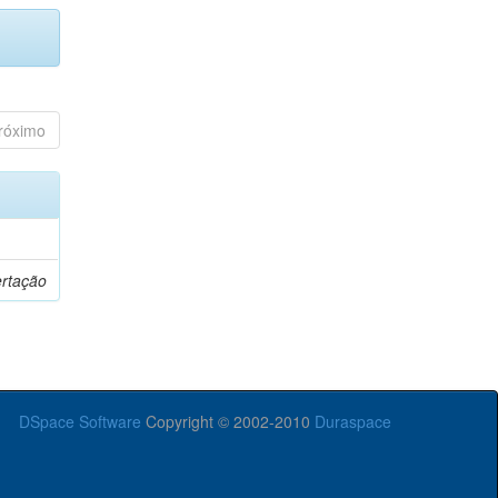
róximo
ertação
DSpace Software
Copyright © 2002-2010
Duraspace