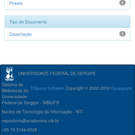
Poesia
1
Tipo de Documento
Dissertação
1
UNIVERSIDADE FEDERAL DE SERGIPE
Sistema de
DSpace Software
Copyright © 2002-2010
Duraspace
Bibliotecas da
Universidade
Federal de Sergipe - SIBIUFS
Núcleo de Tecnologia da Informação - NTI
repositorio@academico.ufs.br
+55 79 3194-6528