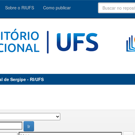
Sobre o RIUFS
Como publicar
al de Sergipe - RI/UFS