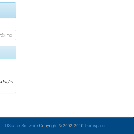
róximo
o
ertação
DSpace Software
Copyright © 2002-2010
Duraspace