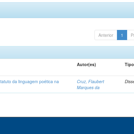
Anterior
1
P
Autor(es)
Tip
statuto da linguagem poética na
Cruz, Flaubert
Diss
Marques da