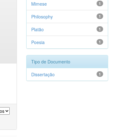
Mimese
1
Philosophy
1
Platão
1
Poesia
1
Tipo de Documento
Dissertação
1