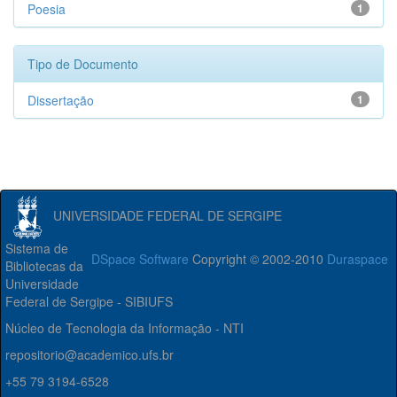
Poesia
1
Tipo de Documento
Dissertação
1
UNIVERSIDADE FEDERAL DE SERGIPE
Sistema de
DSpace Software
Copyright © 2002-2010
Duraspace
Bibliotecas da
Universidade
Federal de Sergipe - SIBIUFS
Núcleo de Tecnologia da Informação - NTI
repositorio@academico.ufs.br
+55 79 3194-6528