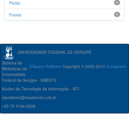
Platão
1
Poesia
1
UNIVERSIDADE FEDERAL DE SERGIPE
Sistema de
DSpace Software
Copyright © 2002-2010
Duraspace
Bibliotecas da
Universidade
Federal de Sergipe - SIBIUFS
Núcleo de Tecnologia da Informação - NTI
repositorio@academico.ufs.br
+55 79 3194-6528