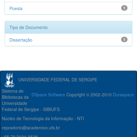
Poesia
1
Tipo de Documento
Dissertação
1
UNIVERSIDADE FEDERAL DE SERGIPE
Sistema de
DSpace Software
Copyright © 2002-2010
Duraspace
Bibliotecas da
Universidade
Federal de Sergipe - SIBIUFS
Núcleo de Tecnologia da Informação - NTI
repositorio@academico.ufs.br
+55 79 3194-6528