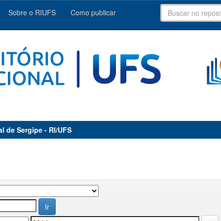
Sobre o RIUFS
Como publicar
al de Sergipe - RI/UFS