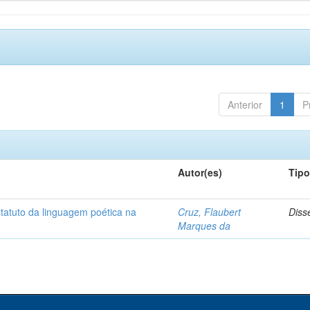
Anterior
1
P
Autor(es)
Tip
statuto da linguagem poética na
Cruz, Flaubert
Diss
Marques da