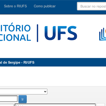
Sobre o RIUFS
Como publicar
al de Sergipe - RI/UFS