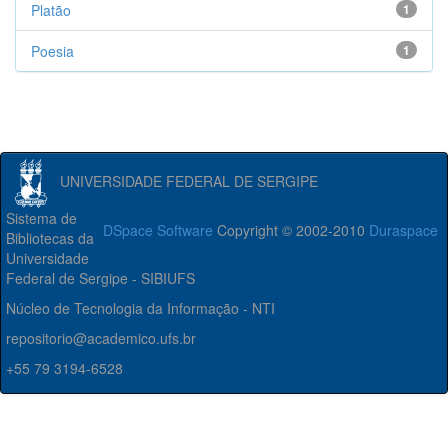
Platão
1
Poesia
1
UNIVERSIDADE FEDERAL DE SERGIPE
Sistema de
DSpace Software
Copyright © 2002-2010
Duraspace
Bibliotecas da
Universidade
Federal de Sergipe - SIBIUFS
Núcleo de Tecnologia da Informação - NTI
repositorio@academico.ufs.br
+55 79 3194-6528