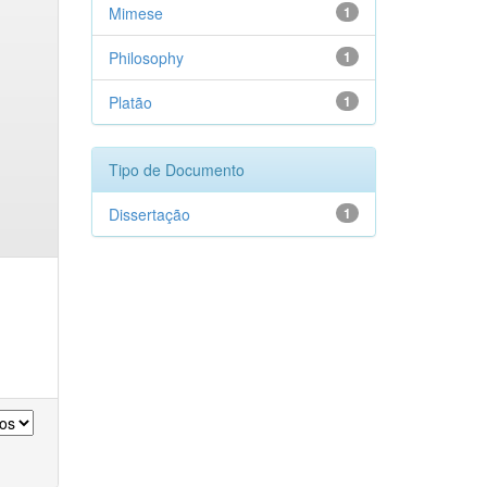
Mimese
1
Philosophy
1
Platão
1
Tipo de Documento
Dissertação
1