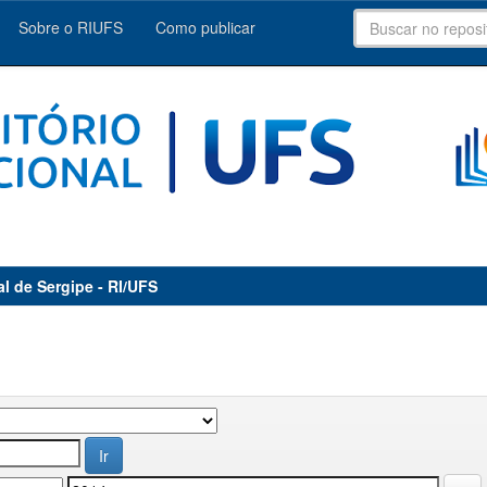
Sobre o RIUFS
Como publicar
al de Sergipe - RI/UFS