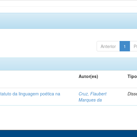
Anterior
1
P
Autor(es)
Tip
statuto da linguagem poética na
Cruz, Flaubert
Diss
Marques da