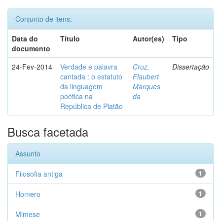
Conjunto de itens:
Data do
Título
Autor(es)
Tipo
documento
24-Fev-2014
Verdade e palavra
Cruz,
Dissertação
cantada : o estatuto
Flaubert
da linguagem
Marques
poética na
da
República de Platão
Busca facetada
Assunto
Filosofia antiga
1
Homero
1
Mimese
1