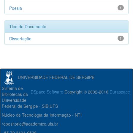
Poesia
1
Tipo de Documento
Dissertação
1
UNIVERSIDADE FEDERAL DE SERGIPE
Sistema de
DSpace Software
Copyright © 2002-2010
Duraspace
Bibliotecas da
Universidade
Federal de Sergipe - SIBIUFS
Núcleo de Tecnologia da Informação - NTI
repositorio@academico.ufs.br
+55 79 3194-6528