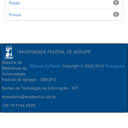
Platão
1
Poesia
1
UNIVERSIDADE FEDERAL DE SERGIPE
Sistema de
DSpace Software
Copyright © 2002-2010
Duraspace
Bibliotecas da
Universidade
Federal de Sergipe - SIBIUFS
Núcleo de Tecnologia da Informação - NTI
repositorio@academico.ufs.br
+55 79 3194-6528