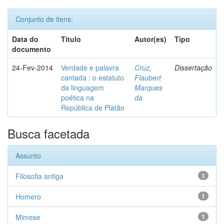
Conjunto de itens:
Data do
Título
Autor(es)
Tipo
documento
24-Fev-2014
Verdade e palavra
Cruz,
Dissertação
cantada : o estatuto
Flaubert
da linguagem
Marques
poética na
da
República de Platão
Busca facetada
Assunto
Filosofia antiga
1
Homero
1
Mimese
1