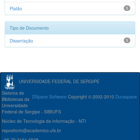
Platão
1
Tipo de Documento
Dissertação
1
UNIVERSIDADE FEDERAL DE SERGIPE
Sistema de
DSpace Software
Copyright © 2002-2010
Duraspace
Bibliotecas da
Universidade
Federal de Sergipe - SIBIUFS
Núcleo de Tecnologia da Informação - NTI
repositorio@academico.ufs.br
+55 79 3194-6528