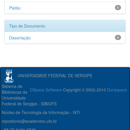
Platão
1
Tipo de Documento
Dissertação
1
UNIVERSIDADE FEDERAL DE SERGIPE
Sistema de
DSpace Software
Copyright © 2002-2010
Duraspace
Bibliotecas da
Universidade
Federal de Sergipe - SIBIUFS
Núcleo de Tecnologia da Informação - NTI
repositorio@academico.ufs.br
+55 79 3194-6528