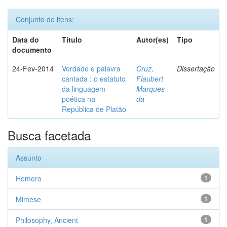
Conjunto de itens:
Data do
Título
Autor(es)
Tipo
documento
24-Fev-2014
Verdade e palavra
Cruz,
Dissertação
cantada : o estatuto
Flaubert
da linguagem
Marques
poética na
da
República de Platão
Busca facetada
Assunto
Homero
1
Mimese
1
Philosophy, Ancient
1