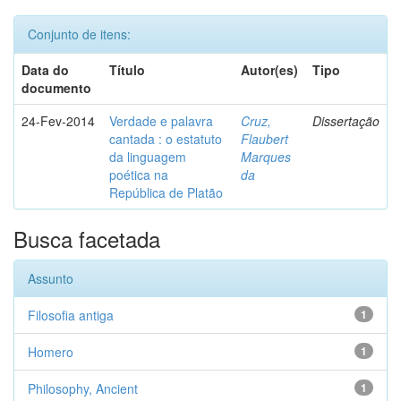
Conjunto de itens:
Data do
Título
Autor(es)
Tipo
documento
24-Fev-2014
Verdade e palavra
Cruz,
Dissertação
cantada : o estatuto
Flaubert
da linguagem
Marques
poética na
da
República de Platão
Busca facetada
Assunto
Filosofia antiga
1
Homero
1
Philosophy, Ancient
1