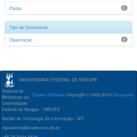
Platão
1
Tipo de Documento
Dissertação
1
UNIVERSIDADE FEDERAL DE SERGIPE
Sistema de
DSpace Software
Copyright © 2002-2010
Duraspace
Bibliotecas da
Universidade
Federal de Sergipe - SIBIUFS
Núcleo de Tecnologia da Informação - NTI
repositorio@academico.ufs.br
+55 79 3194-6528