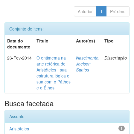
Anterior
1
Próximo
Conjunto de itens:
Data do
Título
Autor(es)
Tipo
documento
26-Fev-2014
O entimema na
Nascimento,
Dissertação
arte retórica de
Joelson
Aristóteles : sua
Santos
estrutura lógica e
sua com o Páthos
e o Éthos
Busca facetada
Assunto
Aristóteles
1