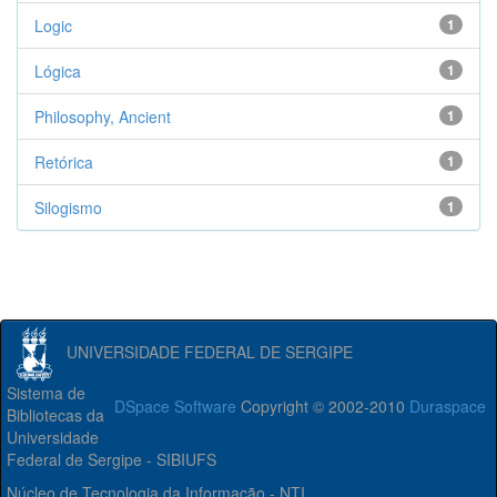
Logic
1
Lógica
1
Philosophy, Ancient
1
Retórica
1
Silogismo
1
UNIVERSIDADE FEDERAL DE SERGIPE
Sistema de
DSpace Software
Copyright © 2002-2010
Duraspace
Bibliotecas da
Universidade
Federal de Sergipe - SIBIUFS
Núcleo de Tecnologia da Informação - NTI