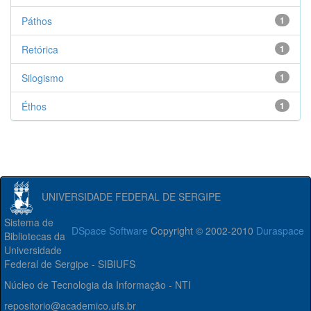
Páthos
1
Retórica
1
Silogismo
1
Éthos
1
UNIVERSIDADE FEDERAL DE SERGIPE
Sistema de
DSpace Software
Copyright © 2002-2010
Duraspace
Bibliotecas da
Universidade
Federal de Sergipe - SIBIUFS
Núcleo de Tecnologia da Informação - NTI
repositorio@academico.ufs.br