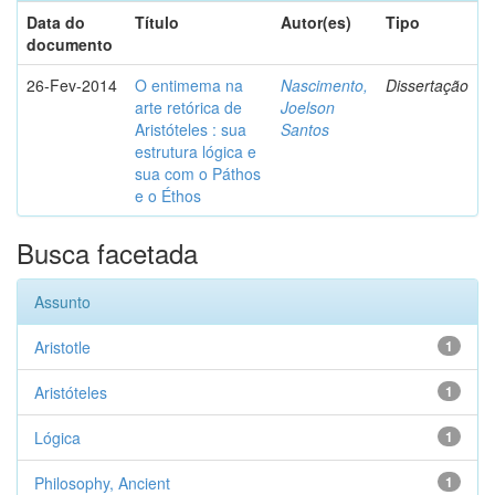
Data do
Título
Autor(es)
Tipo
documento
26-Fev-2014
O entimema na
Nascimento,
Dissertação
arte retórica de
Joelson
Aristóteles : sua
Santos
estrutura lógica e
sua com o Páthos
e o Éthos
Busca facetada
Assunto
Aristotle
1
Aristóteles
1
Lógica
1
Philosophy, Ancient
1