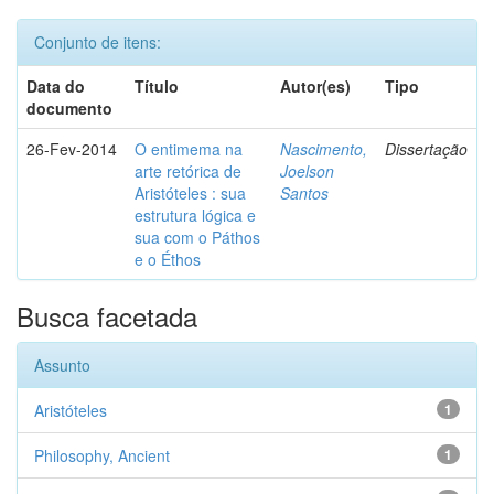
Conjunto de itens:
Data do
Título
Autor(es)
Tipo
documento
26-Fev-2014
O entimema na
Nascimento,
Dissertação
arte retórica de
Joelson
Aristóteles : sua
Santos
estrutura lógica e
sua com o Páthos
e o Éthos
Busca facetada
Assunto
Aristóteles
1
Philosophy, Ancient
1