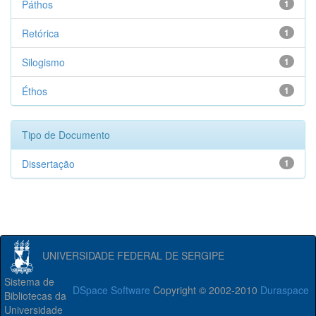
Páthos
1
Retórica
1
Silogismo
1
Éthos
1
Tipo de Documento
Dissertação
1
UNIVERSIDADE FEDERAL DE SERGIPE
Sistema de
DSpace Software
Copyright © 2002-2010
Duraspace
Bibliotecas da
Universidade