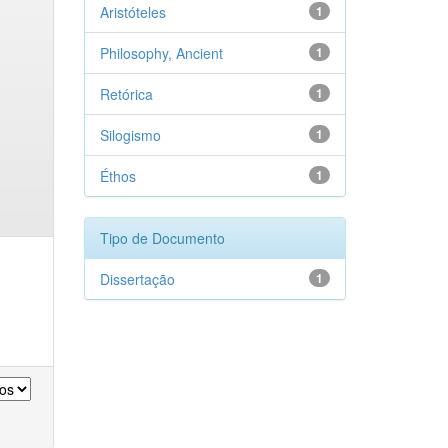
Aristóteles
1
Philosophy, Ancient
1
Retórica
1
Silogismo
1
Éthos
1
Tipo de Documento
Dissertação
1