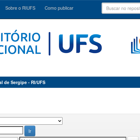
Sobre o RIUFS
Como publicar
al de Sergipe - RI/UFS