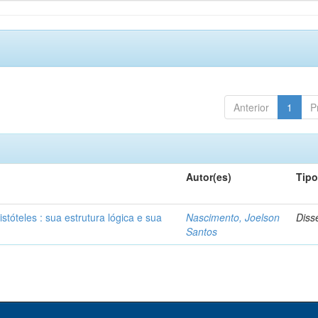
Anterior
1
P
Autor(es)
Tip
stóteles : sua estrutura lógica e sua
Nascimento, Joelson
Diss
Santos