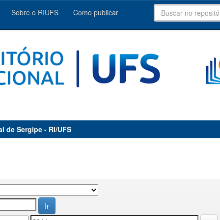
Sobre o RIUFS
Como publicar
al de Sergipe - RI/UFS