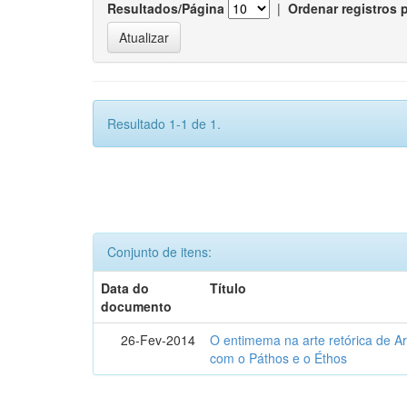
Resultados/Página
|
Ordenar registros 
Resultado 1-1 de 1.
Conjunto de itens:
Data do
Título
documento
26-Fev-2014
O entimema na arte retórica de Ari
com o Páthos e o Éthos