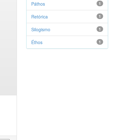
Páthos
1
Retórica
1
Silogismo
1
Éthos
1